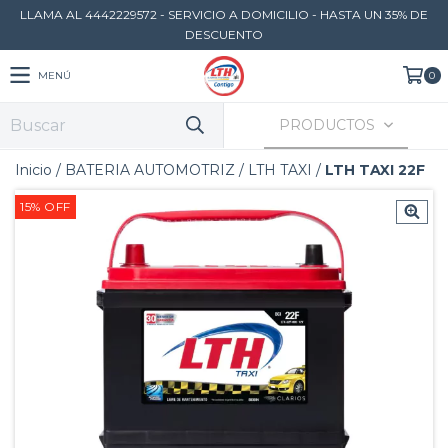
LLAMA AL 4442229572 - SERVICIO A DOMICILIO - HASTA UN 35% DE
DESCUENTO
MENÚ
0
PRODUCTOS
Inicio
/
BATERIA AUTOMOTRIZ
/
LTH TAXI
/
LTH TAXI 22F
15
%
OFF