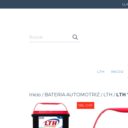
LL
LTH
INICIO
Inicio
BATERIA AUTOMOTRIZ
LTH
LTH 
/
/
/
15
%
OFF