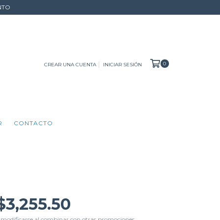
NTO
0
CREAR UNA CUENTA
INICIAR SESIÓN
R
CONTACTO
$3,255.50
 modificarse al combinar con otras promociones.