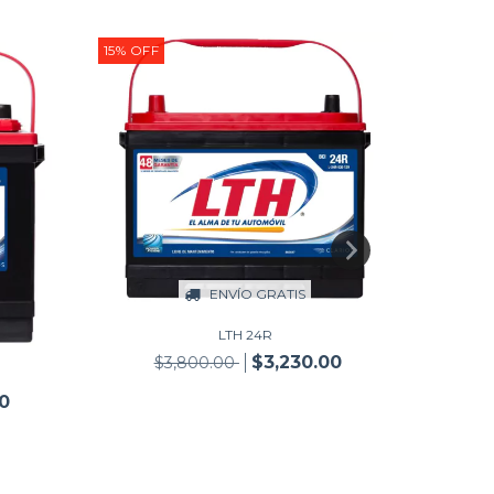
15
%
OFF
15
%
OFF
ENVÍO GRATIS
LTH 24R
$3,230.00
$3,800.00
50