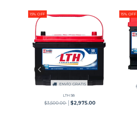
15
%
OFF
15
%
OFF
ENVÍO GRATIS
LTH 58
50
$2,975.00
$3,500.00