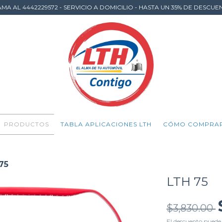
AMA AL 4442229572 - SERVICIO A DOMICILIO - HASTA UN 35% DE DESCUE
PRODUCTOS
TABLA APLICACIONES LTH
CÓMO COMPRA
75
LTH 75
$3,830.00
El descuento puede