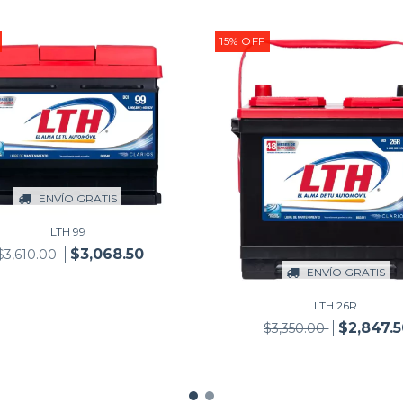
15
%
OFF
ENVÍO GRATIS
LTH 99
$3,068.50
$3,610.00
ENVÍO GRATIS
LTH 26R
$2,847.
$3,350.00