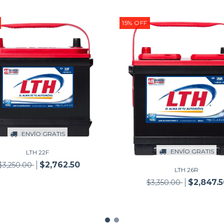
15
%
OFF
ENVÍO GRATIS
ENVÍO GRATIS
LTH 22F
$2,762.50
$3,250.00
LTH 26R
$2,847.
$3,350.00