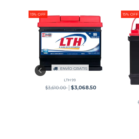
15
%
OFF
15
%
OFF
ENVÍO GRATIS
LTH 99
$3,068.50
$3,610.00
00