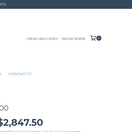
NTO
0
CREAR UNA CUENTA
INICIAR SESIÓN
R
CONTACTO
400
$2,847.50
 modificarse al combinar con otras promociones.