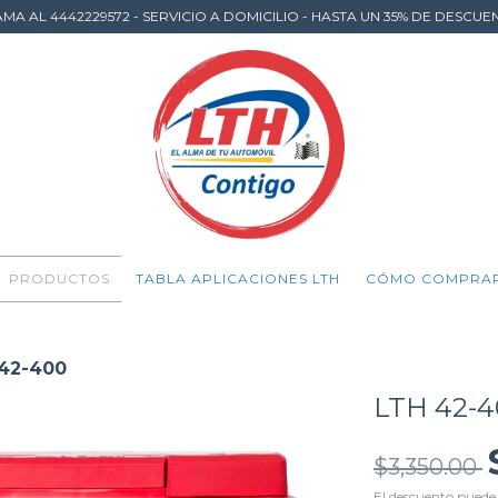
AMA AL 4442229572 - SERVICIO A DOMICILIO - HASTA UN 35% DE DESCUE
PRODUCTOS
TABLA APLICACIONES LTH
CÓMO COMPRA
42-400
LTH 42-
$3,350.00
El descuento puede