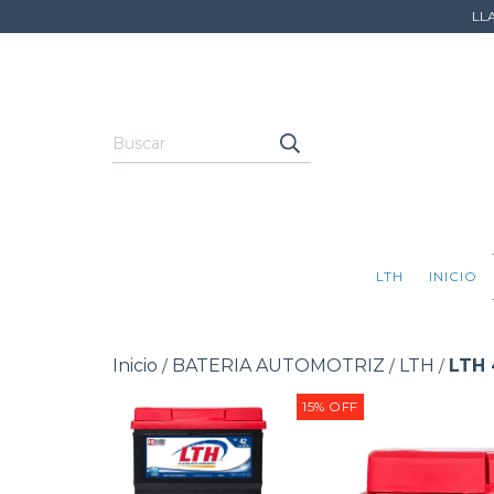
LL
LTH
INICIO
Inicio
BATERIA AUTOMOTRIZ
LTH
LTH 
/
/
/
15
%
OFF