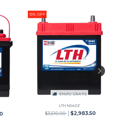
15
%
OFF
15
%
OFF
ENVÍO GRATIS
$
LTH NS40Z
$2,983.50
$3,510.00
50