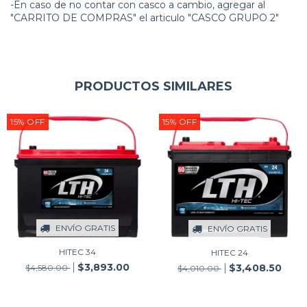
-En caso de no contar con casco a cambio, agregar al
"CARRITO DE COMPRAS" el articulo "CASCO GRUPO 2"
PRODUCTOS SIMILARES
15
%
OFF
15
%
OFF
ENVÍO GRATIS
ENVÍO GRATIS
HITEC 34
HITEC 24
$3,893.00
$3,408.50
$4,580.00
$4,010.00