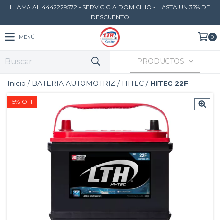
LLAMA AL 4442229572 - SERVICIO A DOMICILIO - HASTA UN 35% DE
DESCUENTO
MENÚ
0
PRODUCTOS
Inicio
/
BATERIA AUTOMOTRIZ
/
HITEC
/
HITEC 22F
15
%
OFF